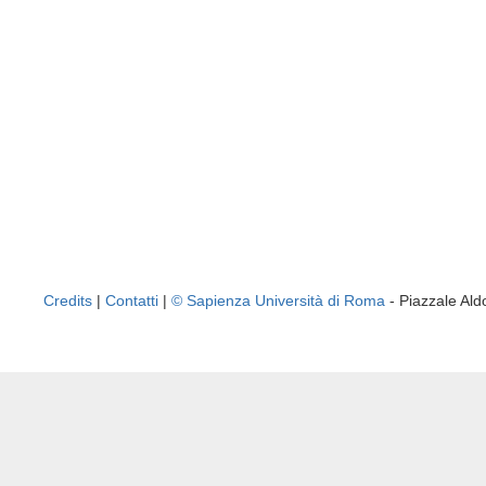
Credits
|
Contatti
|
© Sapienza Università di Roma
- Piazzale A