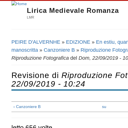
Lirica Medievale Romanza
LMR
PEIRE D'ALVERNHE
»
EDIZIONE
»
En estiu, quan 
Tu sei qui
manoscritta
»
Canzoniere B
»
Riproduzione Fotogr
Riproduzione Fotografica
del
Dom, 22/09/2019 - 1
Revisione di
Riproduzione Fot
22/09/2019 - 10:24
‹ Canzoniere B
su
letto 656 volte