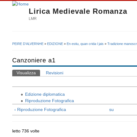
Lirica Medievale Romanza
LMR
PEIRE D'ALVERNHE
»
EDIZIONE
»
En estiu, quan crida·l jais
»
Tradizione manoscri
Tu sei qui
Canzoniere a1
Visualizza
(scheda attiva)
Revisioni
Schede primarie
Edizione diplomatica
Riproduzione Fotografica
‹ Riproduzione Fotografica
su
letto 736 volte