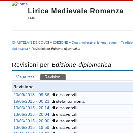
Lirica Medievale Romanza
LMR
CHASTELAIN DE COUCI
»
EDIZIONE
»
Quant voi esté et le tens revenir
»
Tradizi
Tu sei qui
diplomatica
» Revisioni per
Edizione diplomatica
Revisioni per
Edizione diplomatica
Visualizza
Revisioni
(scheda attiva)
Schede primarie
Revisione
20/09/2018 - 09:56
, di
elisa.verzilli
19/06/2015 - 00:23
, di
stefano.milonia
13/06/2015 - 20:14
, di
elisa.verzilli
13/06/2015 - 20:04
, di
elisa.verzilli
13/06/2015 - 20:00
, di
elisa.verzilli
13/06/2015 - 19:59
, di
elisa.verzilli