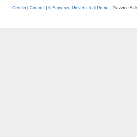
Credits
|
Contatti
|
© Sapienza Università di Roma
- Piazzale A