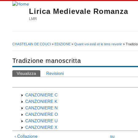
Lirica Medievale Romanza
LMR
CHASTELAIN DE COUCI
»
EDIZIONE
»
Quant voi esté et le tens revenir
» Tradizio
Tu sei qui
Tradizione manoscritta
Visualizza
(scheda attiva)
Revisioni
Schede primarie
CANZONIERE C
CANZONIERE K
CANZONIERE N
CANZONIERE O
CANZONIERE U
CANZONIERE X
‹ Collazione
su