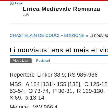
Lirica Medievale Romanza
LMR
CHASTELAIN DE COUCI
»
EDIZIONE
» Li nouviau
Tu sei qui
Li nouviaus tens et mais et vi
Visualizza
(scheda attiva)
Revisioni
Schede primarie
Repertori: Linker 38,9; RS 985-986
MSS: A 154 [131]- 155 [132], C 125-1
53-54, O 73-74, P 30-31, R 129-130, 
X 69, a 13-14
Metrica: MW 966,4