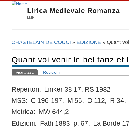
Lirica Medievale Romanza
LMR
CHASTELAIN DE COUCI
»
EDIZIONE
» Quant voi 
Tu sei qui
Quant voi venir le bel tanz et l
Visualizza
(scheda attiva)
Revisioni
Schede primarie
Repertori: Linker 38,17; RS 1982
MSS: C 196-197, M 55, O 112, R 34, 
Metrica: MW 644,2
Edizioni: Fath 1883, p. 67; La Borde 178