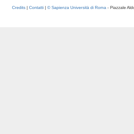
Credits
|
Contatti
|
© Sapienza Università di Roma
- Piazzale A