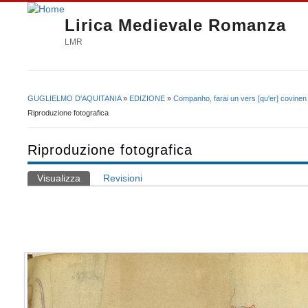
Lirica Medievale Romanza
LMR
GUGLIELMO D'AQUITANIA
»
EDIZIONE
»
Companho, farai un vers [qu'er] covinen
Tu sei qui
Riproduzione fotografica
Riproduzione fotografica
Visualizza
(scheda attiva)
Revisioni
Schede primarie