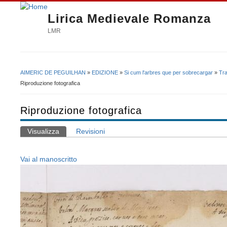
Lirica Medievale Romanza
LMR
AIMERIC DE PEGUILHAN
»
EDIZIONE
»
Si cum l'arbres que per sobrecargar
»
Tra
Tu sei qui
Riproduzione fotografica
Riproduzione fotografica
Visualizza
(scheda attiva)
Revisioni
Schede primarie
Vai al manoscritto