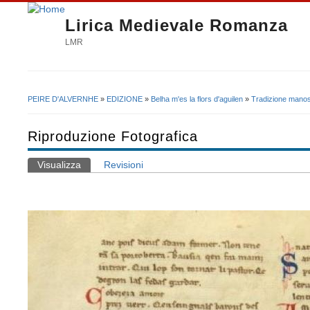
Lirica Medievale Romanza
LMR
PEIRE D'ALVERNHE
»
EDIZIONE
»
Belha m'es la flors d'aguilen
»
Tradizione manos
Tu sei qui
Riproduzione Fotografica
Visualizza
(scheda attiva)
Revisioni
Schede primarie