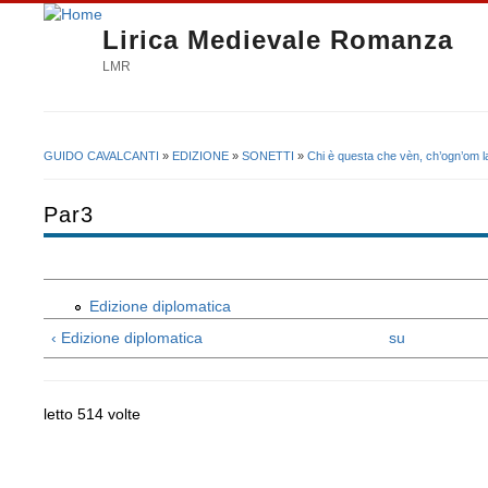
Lirica Medievale Romanza
LMR
GUIDO CAVALCANTI
»
EDIZIONE
»
SONETTI
»
Chi è questa che vèn, ch’ogn’om l
Tu sei qui
Par3
Edizione diplomatica
‹ Edizione diplomatica
su
letto 514 volte