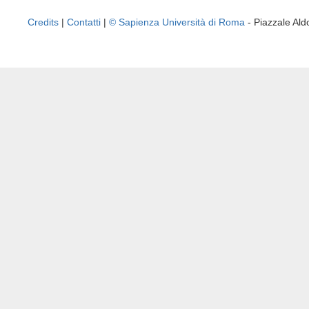
Credits
|
Contatti
|
© Sapienza Università di Roma
- Piazzale A