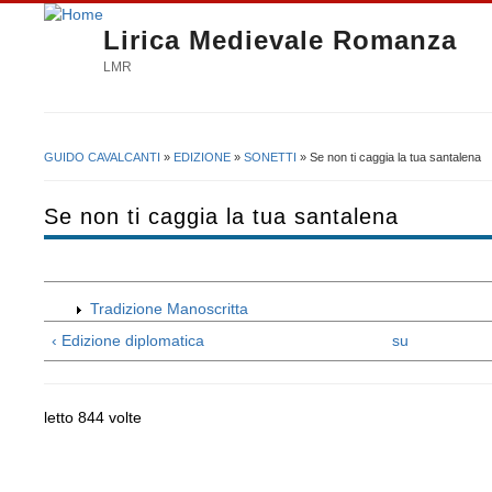
Lirica Medievale Romanza
LMR
GUIDO CAVALCANTI
»
EDIZIONE
»
SONETTI
» Se non ti caggia la tua santalena
Tu sei qui
Se non ti caggia la tua santalena
Tradizione Manoscritta
‹ Edizione diplomatica
su
letto 844 volte