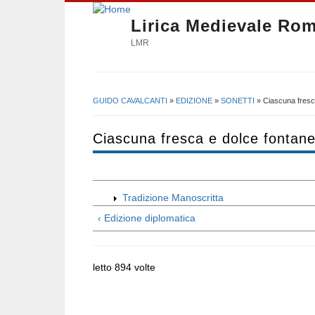
Lirica Medievale Ro
LMR
GUIDO CAVALCANTI
»
EDIZIONE
»
SONETTI
» Ciascuna fresca
Tu sei qui
Ciascuna fresca e dolce fontane
Tradizione Manoscritta
‹ Edizione diplomatica
letto 894 volte