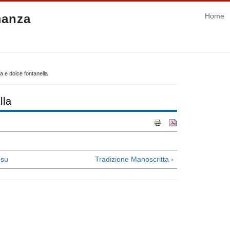
manza
Home
 e dolce fontanella
lla
su
Tradizione Manoscritta ›