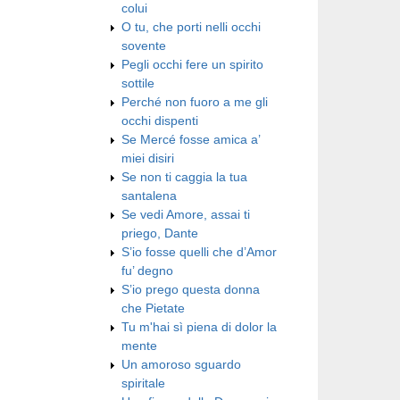
colui
O tu, che porti nelli occhi
sovente
Pegli occhi fere un spirito
sottile
Perché non fuoro a me gli
occhi dispenti
Se Mercé fosse amica a’
miei disiri
Se non ti caggia la tua
santalena
Se vedi Amore, assai ti
priego, Dante
S’io fosse quelli che d’Amor
fu’ degno
S’io prego questa donna
che Pietate
Tu m'hai sì piena di dolor la
mente
Un amoroso sguardo
spiritale