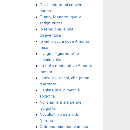
Di vil matera mi conven
parlare
Guata, Manetto, quella
scrignutuzza
Io temo che la mia
disaventura
Io vidi li occhi dove Amor si
mise
I’ vegno ‘l giorno a·tte
‘nfinite volte
La bella donna dove Amor si
mostra
Li mie’ foll’ occhi, che prima
guardaro
L’anima mia vilment’ è
sbigotita
Noi siàn le triste penne
isbigotite
Novelle ti so dire, odi,
Nerone
O donna mia, non vedestù