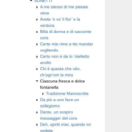
SONETTI
A me stesso di me pietate
vène
Avete ‘n vo’ li fior’ e la
verdura
Biltà di donna e di saccente
core
Certe mie rime a·tte mandar
vogliendo
Certo non è de lo ‘ntelletto
acolto
Chi è questa che vèn,
ch’ogn’om la mira
Ciascuna fresca e dolce
fontanella
Tradizione Manoscritta
Da più a uno face un
sollegismo
Dante, un sospiro
messagger del core
Deh, spiriti miei, quando mi
vedete