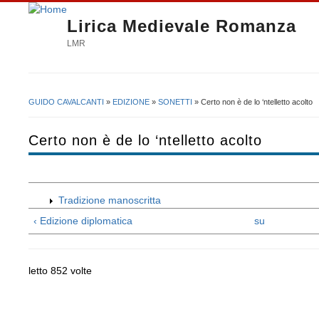
Lirica Medievale Romanza
LMR
GUIDO CAVALCANTI
»
EDIZIONE
»
SONETTI
» Certo non è de lo ‘ntelletto acolto
Tu sei qui
Certo non è de lo ‘ntelletto acolto
Tradizione manoscritta
‹ Edizione diplomatica
su
letto 852 volte