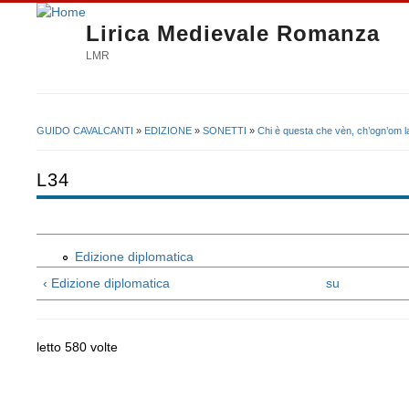
Lirica Medievale Romanza
LMR
GUIDO CAVALCANTI
»
EDIZIONE
»
SONETTI
»
Chi è questa che vèn, ch’ogn’om l
Tu sei qui
L34
Edizione diplomatica
‹ Edizione diplomatica
su
letto 580 volte