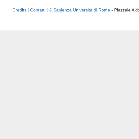
Credits
|
Contatti
|
© Sapienza Università di Roma
- Piazzale A