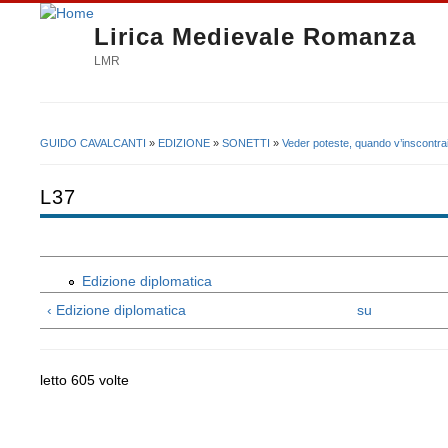
Lirica Medievale Romanza
LMR
GUIDO CAVALCANTI
»
EDIZIONE
»
SONETTI
»
Veder poteste, quando v’inscontra
Tu sei qui
L37
Edizione diplomatica
‹ Edizione diplomatica
su
letto 605 volte