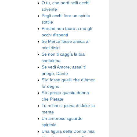
O tu, che porti nelli occhi
sovente
Pegli occhi fere un spirito
sottile
Perché non fuoro a me gli
occhi dispenti
Se Mercé fosse amica a’
miei disiri
Se non ti caggia la tua
santalena
Se vedi Amore, assai ti
priego, Dante
S’io fosse quelli che d’Amor
fu’ degno
S’io prego questa donna
che Pietate
Tu m'hai sì piena di dolor la
mente
Un amoroso sguardo
spiritale
Una figura della Donna mia