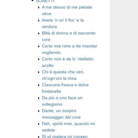
SONETTI
A me stesso di me pietate
vène
Avete ‘n vo’ li fior’ e la
verdura
Biltà di donna e di saccente
core
Certe mie rime a·tte mandar
vogliendo
Certo non è de lo ‘ntelletto
acolto
Chi è questa che vèn,
ch’ogn’om la mira
Ciascuna fresca e dolce
fontanella
Da più a uno face un
sollegismo
Dante, un sospiro
messagger del core
Deh, spiriti miei, quando mi
vedete
Di vil matera mi conven