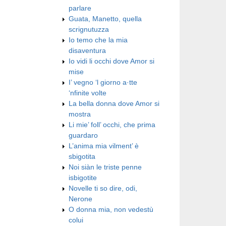
parlare
Guata, Manetto, quella
scrignutuzza
Io temo che la mia
disaventura
Io vidi li occhi dove Amor si
mise
I’ vegno ‘l giorno a·tte
‘nfinite volte
La bella donna dove Amor si
mostra
Li mie’ foll’ occhi, che prima
guardaro
L’anima mia vilment’ è
sbigotita
Noi siàn le triste penne
isbigotite
Novelle ti so dire, odi,
Nerone
O donna mia, non vedestù
colui