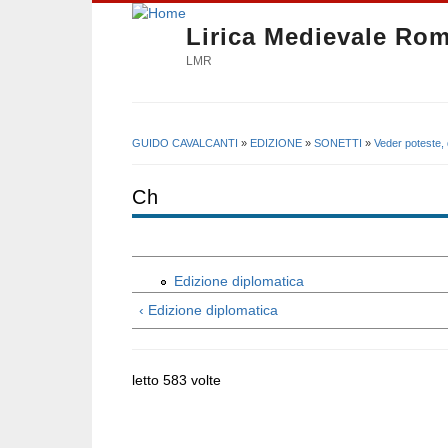
Lirica Medievale Ro
LMR
GUIDO CAVALCANTI
»
EDIZIONE
»
SONETTI
»
Veder poteste, 
Tu sei qui
Ch
Edizione diplomatica
‹ Edizione diplomatica
letto 583 volte