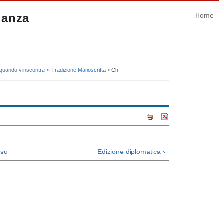
manza
Home
quando v’inscontrai
»
Tradizione Manoscritta
» Ch
su
Edizione diplomatica ›