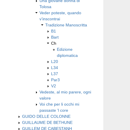
Una giovane donna di
Tolosa
Veder poteste, quando
v’inscontrai
Tradizione Manoscritta
B1
Bart
Ch
Edizione
diplomatica
L20
L34
L37
Par3
V2
Vedeste, al mio parere, ogni
valore
Voi che per li occhi mi
passaste ‘l core
GUIDO DELLE COLONNE
GUILLAUME DE BETHUNE
GUILLEM DE CABESTANH