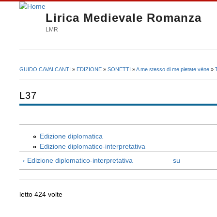
Lirica Medievale Romanza
LMR
GUIDO CAVALCANTI
»
EDIZIONE
»
SONETTI
»
A me stesso di me pietate vène
»
Tu sei qui
L37
Edizione diplomatica
Edizione diplomatico-interpretativa
‹ Edizione diplomatico-interpretativa
su
letto 424 volte