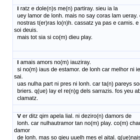
I
ratz e dole(n)s me(n) partiray. sieu ia la
uey lamor de lonh. mais no say coras lam ueray. c
nostras t(er)ras lo(n)h. cassatz ya pas e camis. e 
soi deuis.
mais tot sia si co(m) dieu play.
I
amais amors no(m) iauziray.
si no(m) iaus de estamor. de lonh car melhor ni ie
sai.
uas nulha part ni pres ni lonh. car ta(n) pareys so
briers. q(ue) lay el re(n)g dels sarrazis. fos yeu ab
clamatz.
V
er ditz qim apela lial. ni deziro(n) damors de
lonh. car nulhautramor tan no(m) play. co(m) cha
damor
de lonh. mas so qieu uuelh mes el aital. q(ue)nai