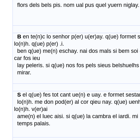
flors dels bels pis. nom ual pus quel yuern niglay.
B
en te(n)c lo senhor p(er) u(er)ay. q(ue) formet
lo(n)h. q(ue) p(er) .i.
ben q(ue) me(n) eschay. nai dos mals si bem soi d
car fos ieu
lay peleris. si q(ue) nos fos pels sieus belshuelhs
mirar.
S
el q(ue) fes tot cant ue(n) e uay. e formet sest
lo(n)h. me don pod(er) al cor qieu nay. q(ue) ue
lo(n)h. v(er)ai
ame(n) el luec aisi. si q(ue) la cambra el iardi. m
temps palais.