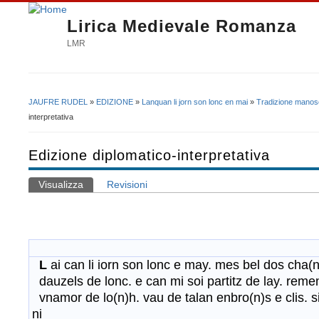
Lirica Medievale Romanza
LMR
JAUFRE RUDEL
»
EDIZIONE
»
Lanquan li jorn son lonc en mai
»
Tradizione manosc
Tu sei qui
interpretativa
Edizione diplomatico-interpretativa
Visualizza
(scheda attiva)
Revisioni
Schede primarie
L
ai can li iorn son lonc e may. mes bel dos cha(
dauzels de lonc. e can mi soi partitz de lay. rem
vnamor de lo(n)h. vau de talan enbro(n)s e clis. s
ni