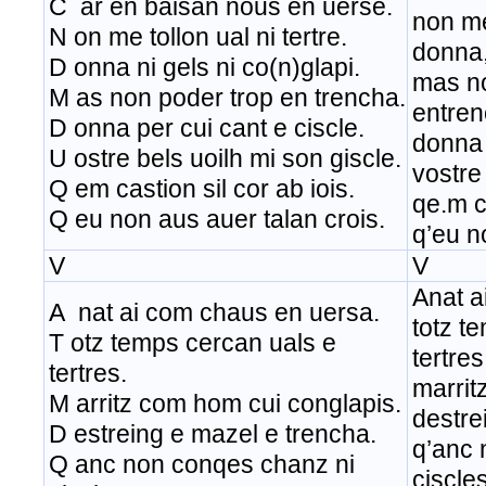
C ar en baisan nous en uerse.
non me 
N on me tollon ual ni tertre.
donna,
D onna ni gels ni co(n)glapi.
mas no
M as non poder trop en trencha.
entren
D onna per cui cant e ciscle.
donna 
U ostre bels uoilh mi son giscle.
vostre
Q em castion sil cor ab iois.
qe.m ca
Q eu non aus auer talan crois.
q’eu n
V
V
Anat a
A nat ai com chaus en uersa.
totz t
T otz temps cercan uals e
tertres
tertres.
marrit
M arritz com hom cui conglapis.
destre
D estreing e mazel e trencha.
q’anc 
Q anc non conqes chanz ni
ciscle