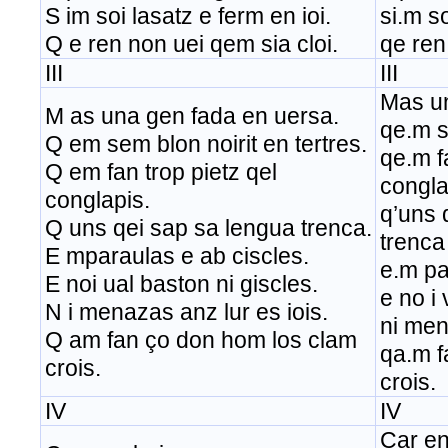
S im soi lasatz e ferm en ioi.
si.m so
Q e ren non uei qem sia cloi.
qe ren
III
III
Mas un
M as una gen fada en uersa.
qe.m s
Q em sem blon noirit en tertres.
qe.m fa
Q em fan trop pietz qel
congla
conglapis.
q’uns 
Q uns qei sap sa lengua trenca.
trenca
E mparaulas e ab ciscles.
e.m pa
E noi ual baston ni giscles.
e no i 
N i menazas anz lur es iois.
ni men
Q am fan ço don hom los clam
qa.m f
crois.
crois.
IV
IV
Car en