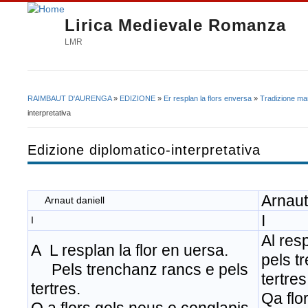
Lirica Medievale Romanza
LMR
RAIMBAUT D'AURENGA
»
EDIZIONE
»
Er resplan la flors enversa
»
Tradizione ma
Tu sei qui
interpretativa
Edizione diplomatico-interpretativa
Arnaut
Arnaut daniell
I
I
Al resp
A L resplan la flor en uersa.
pels t
Pels trenchanz rancs e pels
tertres
tertres.
Qa flo