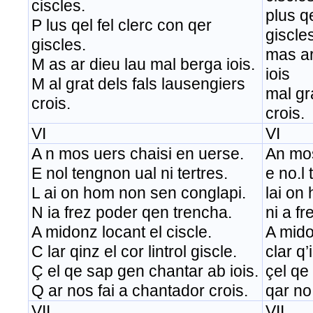
ciscles.
plus qe
P lus qel fel clerc con qer
giscles
giscles.
mas ar
M as ar dieu lau mal berga iois.
iois
M al grat dels fals lausengiers
mal gr
crois.
crois.
VI
VI
A n mos uers chaisi en uerse.
An mos
E nol tengnon ual ni tertres.
e no.l 
L ai on hom non sen conglapi.
lai on
N ia frez poder qen trencha.
ni a f
A midonz locant el ciscle.
A mido
C lar qinz el cor lintrol giscle.
clar q’
Ç el qe sap gen chantar ab iois.
çel qe
Q ar nos fai a chantador crois.
qar no
VII
VII