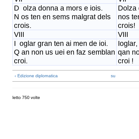
D olza donna a mors e iois.
Dolza 
N os ten en sems malgrat dels
nos te
crois.
crois!
VIII
VIII
I oglar gran ten ai men de ioi.
Ioglar,
Q an non us uei en faz semblan
qan no
croi.
croi !
‹ Edizione diplomatica
su
letto 750 volte