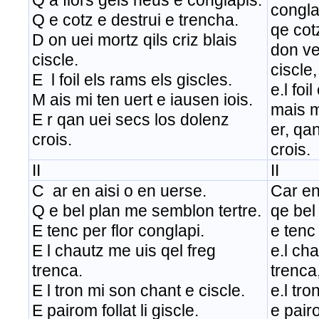
Q a flors gels neus e conglapis.
congla
Q e cotz e destrui e trencha.
qe cot
D on uei mortz qils criz blais
don vei
ciscle.
ciscle,
E l foil els rams els giscles.
e.l foi
M ais mi ten uert e iausen iois.
mais m
E r qan uei secs los dolenz
er, qa
crois.
crois.
II
II
C ar en aisi o en uerse.
Car en
Q e bel plan me semblon tertre.
qe bel
E tenc per flor conglapi.
e tenc 
E l chautz me uis qel freg
e.l ch
trenca.
trenca
E l tron mi son chant e ciscle.
e.l tro
E pairom follat li giscle.
e pairo