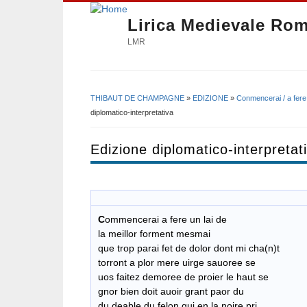
Lirica Medievale Ro
LMR
THIBAUT DE CHAMPAGNE
»
EDIZIONE
»
Conmencerai / a fere 
Tu sei qui
diplomatico-interpretativa
Edizione diplomatico-interpretat
C
ommencerai a fere un lai de
la meillor forment mesmai
que trop parai fet de dolor dont mi cha(n)t
torront a plor mere uirge sauoree se
uos faitez demoree de proier le haut se
gnor bien doit auoir grant paor du
du deable du felon qui en la noire pri