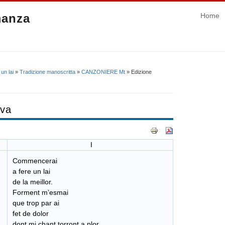
manza
Home
un lai
»
Tradizione manoscritta
»
CANZONIERE Mt
» Edizione
iva
I
Commencerai
a fere un lai
de la meillor.
Forment m’esmai
que trop par ai
fet de dolor
dont mi chant torront a plor.