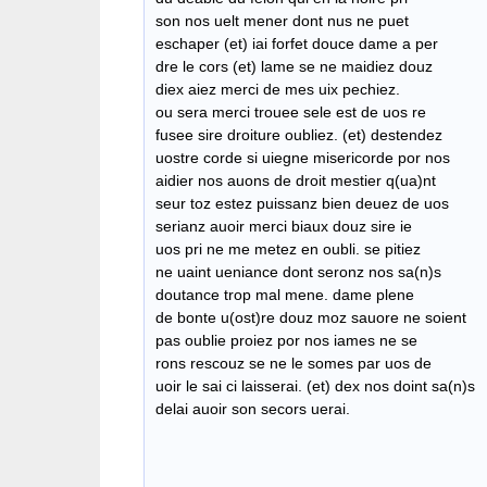
son nos uelt mener dont nus ne puet
eschaper (et) iai forfet douce dame a per
dre le cors (et) lame se ne maidiez douz
diex aiez merci de mes uix pechiez.
ou sera merci trouee sele est de uos re
fusee sire droiture oubliez. (et) destendez
uostre corde si uiegne misericorde por nos
aidier nos auons de droit mestier q(ua)nt
seur toz estez puissanz bien deuez de uos
serianz auoir merci biaux douz sire ie
uos pri ne me metez en oubli. se pitiez
ne uaint ueniance dont seronz nos sa(n)s
doutance trop mal mene. dame plene
de bonte u(ost)re douz moz sauore ne soient
pas oublie proiez por nos iames ne se
rons rescouz se ne le somes par uos de
uoir le sai ci laisserai. (et) dex nos doint sa(n)s
delai auoir son secors uerai.