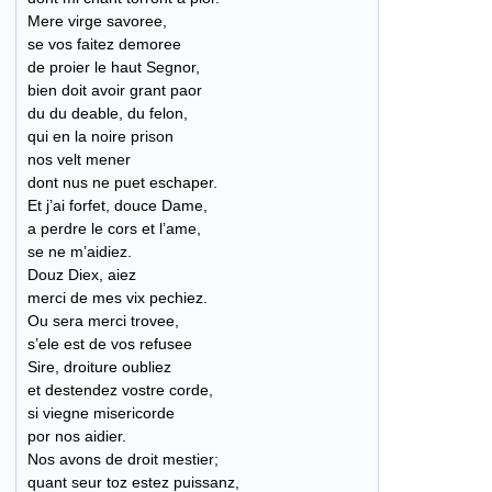
Mere virge savoree,
se vos faitez demoree
de proier le haut Segnor,
bien doit avoir grant paor
du du deable, du felon,
qui en la noire prison
nos velt mener
dont nus ne puet eschaper.
Et j’ai forfet, douce Dame,
a perdre le cors et l’ame,
se ne m’aidiez.
Douz Diex, aiez
merci de mes vix pechiez.
Ou sera merci trovee,
s’ele est de vos refusee
Sire, droiture oubliez
et destendez vostre corde,
si viegne misericorde
por nos aidier.
Nos avons de droit mestier;
quant seur toz estez puissanz,