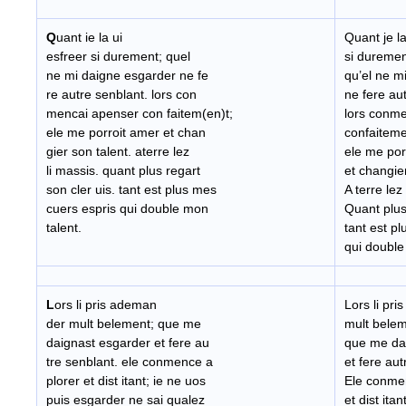
Q
uant ie la ui
Quant je la
esfreer si durement; quel
si dureme
ne mi daigne esgarder ne fe
qu’el ne m
re autre senblant. lors con
ne fere au
mencai apenser con faitem(en)t;
lors conme
ele me porroit amer et chan
confaitem
gier son talent. aterre lez
ele me por
li massis. quant plus regart
et changier
son cler uis. tant est plus mes
A terre lez 
cuers espris qui double mon
Quant plus 
talent.
tant est p
qui double
L
ors li pris ademan
Lors li pr
der mult belement; que me
mult bele
daignast esgarder et fere au
que me da
tre senblant. ele conmence a
et fere aut
plorer et dist itant; ie ne uos
Ele conme
puis esgarder ne sai qualez
et dist itant