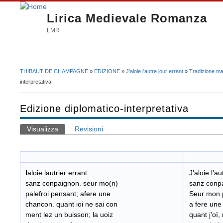
Lirica Medievale Romanza
LMR
THIBAUT DE CHAMPAGNE
»
EDIZIONE
»
J'aloie l'autre jour errant
»
Tradizione ma
Tu sei qui
interpretativa
Edizione diplomatico-interpretativa
Visualizza
(scheda attiva)
Revisioni
Schede primarie
I
aloie lautrier errant
J’aloie l’au
sanz conpaignon. seur mo(n)
sanz conp
palefroi pensant; afere une
Seur mon p
chancon. quant ioi ne sai con
a fere une
ment lez un buisson; la uoiz
quant j’oï