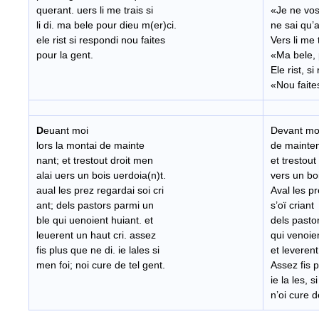
querant. uers li me trais si
«Je ne vos
li di. ma bele pour dieu m(er)ci.
ne sai qu’
ele rist si respondi nou faites
Vers li me tr
pour la gent.
«Ma bele, 
Ele rist, si
«Nou faite
D
euant moi
Devant moi
lors la montai de mainte
de mainte
nant; et trestout droit men
et trestout
alai uers un bois uerdoia(n)t.
vers un bo
aual les prez regardai soi cri
Aval les pr
ant; dels pastors parmi un
s’oï criant
ble qui uenoient huiant. et
dels pasto
leuerent un haut cri. assez
qui venoie
fis plus que ne di. ie lales si
et leverent
men foi; noi cure de tel gent.
Assez fis p
ie la les, s
n’oi cure d