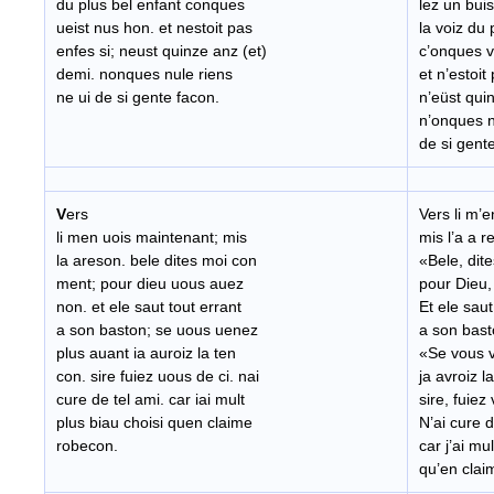
du plus bel enfant conques
lez un bui
ueist nus hon. et nestoit pas
la voiz du 
enfes si; neust quinze anz (et)
c’onques v
demi. nonques nule riens
et n’estoit
ne ui de si gente facon.
n’eüst qui
n’onques n
de si gent
V
ers
Vers li m’
li men uois maintenant; mis
mis l’a a r
la areson. bele dites moi con
«Bele, dit
ment; pour dieu uous auez
pour Dieu,
non. et ele saut tout errant
Et ele saut
a son baston; se uous uenez
a son bast
plus auant ia auroiz la ten
«Se vous v
con. sire fuiez uous de ci. nai
ja avroiz l
cure de tel ami. car iai mult
sire, fuiez
plus biau choisi quen claime
N’ai cure d
robecon.
car j’ai mu
qu’en cla