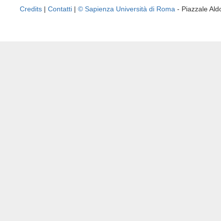
Credits
|
Contatti
|
© Sapienza Università di Roma
- Piazzale A