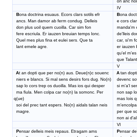
on anc non
IV
B
ona doctrina esuaus. Ecors clars sotils efr
B
ona doct
ancs. Man damor ab ferm condug. Delleis
e cors clars
don plus uoil quem cuoilla. Car sim fon
manda'm o
fere escriula. Er iauzen breuian temps lonc.
de'lleis don
Quel mes plus fina et eulei sers. Que ta
car, si'm fo
lant emele agre.
er iauzen b
qu'el m'es 
que Talant
V
A
t an dopti que per no(n) aus. Deue(n)c souenc
A
tan dopt
niers e blancs. Si mal sens desirs fors dug. No(n)
devenc sov
sap lo cors trep os duoilla. Mas ios qui desper
si m'a'l se
ma fiula. Men colpa car no(n) la somonc. Per
non sap lo 
q(ue)
mas Iois qu
soi del prec tant espers. No(n) aidals talan neis
m'encolpa 
magre.
per que soi
non ai d'al
VI
P
ensar delleis meis repaus. Etragam ams
P
ensar de'