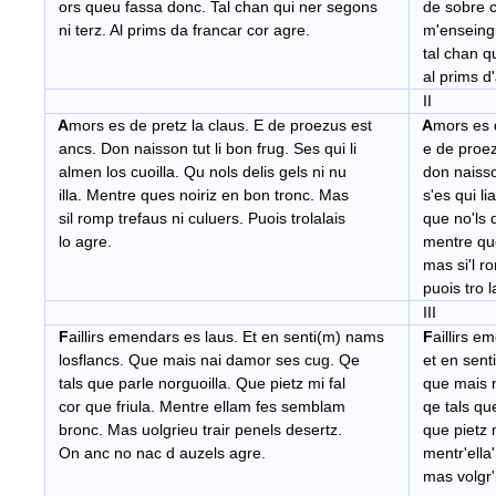
ors queu fassa donc. Tal chan qui ner segons
de sobre cl
ni terz. Al prims da francar cor agre.
m'enseingu
tal chan qu
al prims d'
II
A
mors es de pretz la claus. E de proezus est
A
mors es 
ancs. Don naisson tut li bon frug. Ses qui li
e de proez
almen los cuoilla. Qu nols delis gels ni nu
don naisson
illa. Mentre ques noiriz en bon tronc. Mas
s'es qui lia
sil romp trefaus ni culuers. Puois trolalais
que no'ls de
lo agre.
mentre que'
mas si'l ro
puois tro la
III
F
aillirs emendars es laus. Et en senti(m) nams
F
aillirs e
losflancs. Que mais nai damor ses cug. Qe
et en senti
tals que parle norguoilla. Que pietz mi fal
que mais n
cor que friula. Mentre ellam fes semblam
qe tals que 
bronc. Mas uolgrieu trair penels desertz.
que pietz mi
On anc no nac d auzels agre.
mentr'ella
mas volgr'i