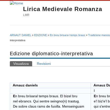
Lirica Medievale Romanza
LMR
ARNAUT DANIEL
»
EDIZIONE
»
En breu brisara∙l temps braus
»
Tradizione manosc
Tu sei qui
interpretativa
Edizione diplomatico-interpretativa
Visualizza
(scheda attiva)
Revisioni
Schede primarie
Arnauz daniels
Arnauz Da
I
E
n breu brisaral temps braus. El bizel bru
E
n breu b
nel ebrancs. Qui sentre seingno(n) trastug.
e'l biz'e'l 
De sobre claus rams de fuoilla. Menseinguam
qui s'entre