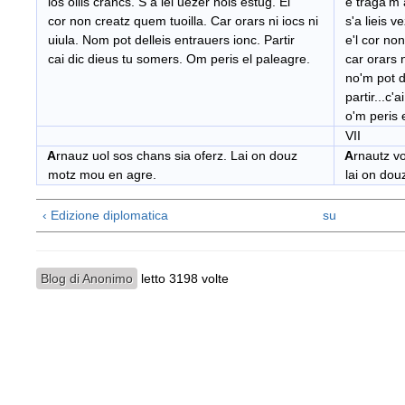
los oills crancs. S a lei uezer nols estug. El
e traga'm a
cor non creatz quem tuoilla. Car orars ni iocs ni
s'a lieis ve
uiula. Nom pot delleis entrauers ionc. Partir
e'l cor non
cai dic dieus tu somers. Om peris el paleagre.
car orars ni
no'm pot de
partir...c'a
o'm peris e
VII
A
rnauz uol sos chans sia oferz. Lai on douz
A
rnautz vo
motz mou en agre.
lai on dou
‹ Edizione diplomatica
su
Blog di Anonimo
letto 3198 volte