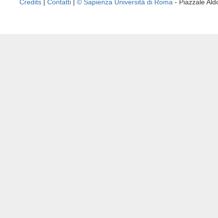
Credits
|
Contatti
|
© Sapienza Università di Roma
- Piazzale A