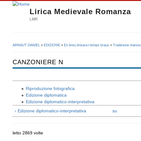
Lirica Medievale Romanza
LMR
ARNAUT DANIEL
»
EDIZIONE
»
En breu brisara∙l temps braus
»
Tradizione manosc
Tu sei qui
CANZONIERE N
Riproduzione fotografica
Edizione diplomatica
Edizione diplomatico-interpretativa
‹ Edizione diplomatico-interpretativa
su
letto 2869 volte