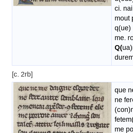
ci. na
mout p
q(ue) 
me. r
Q(
ua)n
durem
[c. 2rb]
que n
ne fer
(con)
fetem(
me por