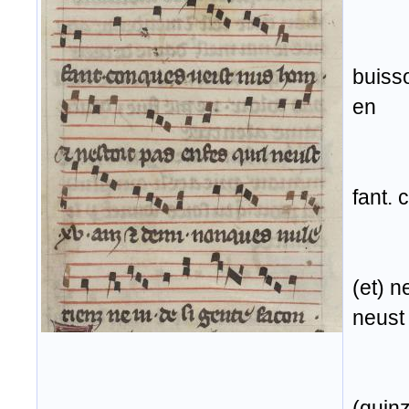
buisso
en
fant.
(et) n
neust
(quinz