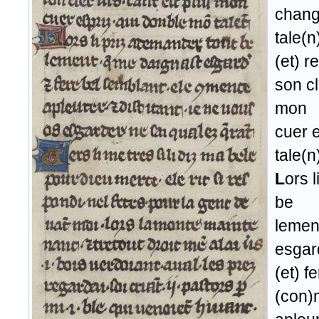
chang
tale(n
(et) r
son cl
mon
cuer 
tale(n
L
ors 
be
lemen
esgar
(et) f
(con)