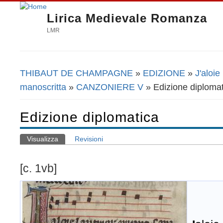
Lirica Medievale Romanza
LMR
THIBAUT DE CHAMPAGNE
»
EDIZIONE
»
J'aloie
Tu sei qui
manoscritta
»
CANZONIERE V
» Edizione diplomat
Edizione diplomatica
Visualizza
(scheda attiva)
Revisioni
Schede primarie
[c. 1vb]