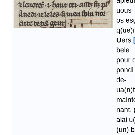
apleur
uous
os es
q(ue)r
U
ers
bele
pour d
pondi.
de-
ua(n)t
maint
nant. 
alai u
(un) b