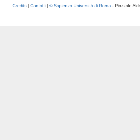
Credits
|
Contatti
|
© Sapienza Università di Roma
- Piazzale A