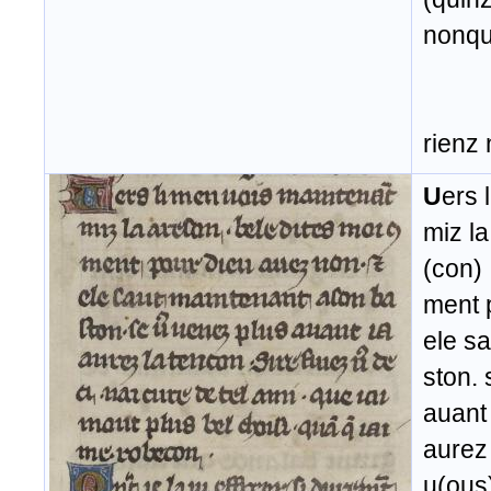
nonqu
rienz 
U
ers 
miz la
(con)
ment 
ele s
ston.
auant 
aurez 
u(ous