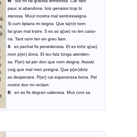
M
out mi fai granda temenssa. Car tant
pauc si abandona. Iois qenaissi trop bi
stenssa. Mout mostra mal sentresseigna.
Si cum liplaira mi teigna. Que ta(n)t nom
fai gran mal traire. S es so q(ue) no len caiso-
na. Tant nom ten en greu liam.
S
es pechat fis penedenssa. Et es tortz q(ue)
nom p(er) dona. Et ieu fatz longa atenden-
sa. P(er) tal per don que nom deigna. Assatz
cuig que mal men preigna. Que p(er)dutz
es desperaire. P(er) cai esperanssa bona. Pel
nostre don mi reclam.
B
en es fis degran ualenssa. Mos cors sa