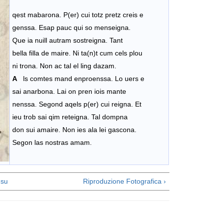
qest mabarona. P(er) cui totz pretz creis e
genssa. Esap pauc qui so menseigna.
Que ia nuill autram sostreigna. Tant
bella filla de maire. Ni ta(n)t cum cels plou
ni trona. Non ac tal el ling dazam.
A
ls comtes mand enproenssa. Lo uers e
sai anarbona. Lai on pren iois mante
nenssa. Segond aqels p(er) cui reigna. Et
ieu trob sai qim reteigna. Tal dompna
don sui amaire. Non ies ala lei gascona.
Segon las nostras amam.
su
Riproduzione Fotografica ›