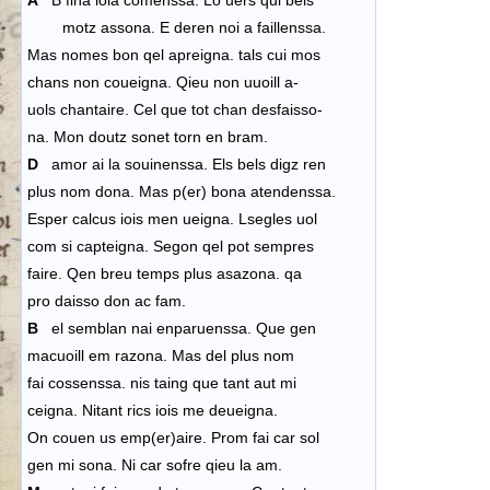
A
B fina ioia comenssa. Lo uers qui bels
motz assona. E deren noi a faillenssa.
Mas nomes bon qel apreigna. tals cui mos
chans non coueigna. Qieu non uuoill a-
uols chantaire. Cel que tot chan desfaisso-
na. Mon doutz sonet torn en bram.
D
amor ai la souinenssa. Els bels digz ren
plus nom dona. Mas p(er) bona atendenssa.
Esper calcus iois men ueigna. Lsegles uol
com si capteigna. Segon qel pot sempres
faire. Qen breu temps plus asazona. qa
pro daisso don ac fam.
B
el semblan nai enparuenssa. Que gen
macuoill em razona. Mas del plus nom
fai cossenssa. nis taing que tant aut mi
ceigna. Nitant rics iois me deueigna.
On couen us emp(er)aire. Prom fai car sol
gen mi sona. Ni car sofre qieu la am.