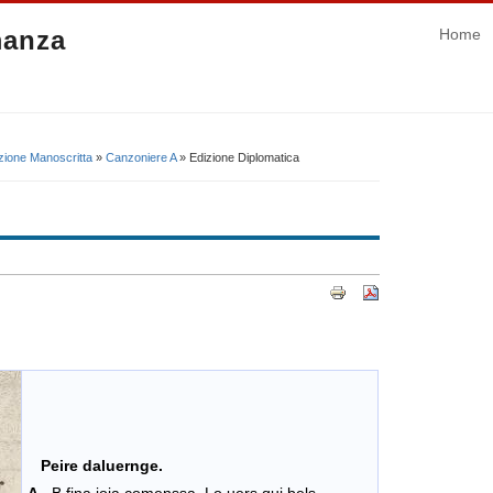
manza
Home
zione Manoscritta
»
Canzoniere A
» Edizione Diplomatica
Peire daluernge.