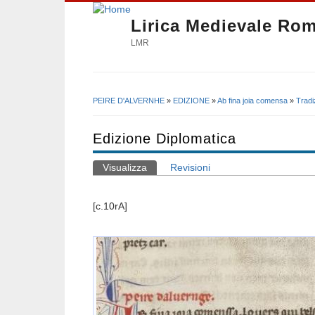
Lirica Medievale Ro
LMR
PEIRE D'ALVERNHE
»
EDIZIONE
»
Ab fina joia comensa
»
Tradi
Tu sei qui
Edizione Diplomatica
Visualizza
(scheda attiva)
Revisioni
Schede primarie
[c.10rA]