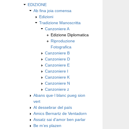
EDIZIONE
Ab fina joia comensa
Edizioni
Tradizione Manoscritta
Canzoniere A
Edizione Diplomatica
Riproduzione
Fotografica
Canzoniere B
Canzoniere D
Canzoniere E
Canzoniere I
Canzoniere K
Canzoniere N
Canzoniere z
Abans que·l blanc pueg sion
vert
Al dessebrar del païs
Amics Bernartz de Ventadorn
Assatz sai d'amor ben parlar
Be m’es plazen