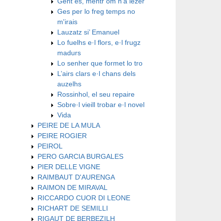
Gent es, mentr’om n’a lezer
Ges per lo freg temps no
m'irais
Lauzatz si’ Emanuel
Lo fuelhs e·l flors, e·l frugz
madurs
Lo senher que formet lo tro
L’airs clars e·l chans dels
auzelhs
Rossinhol, el seu repaire
Sobre·l vieill trobar e·l novel
Vida
PEIRE DE LA MULA
PEIRE ROGIER
PEIROL
PERO GARCIA BURGALES
PIER DELLE VIGNE
RAIMBAUT D'AURENGA
RAIMON DE MIRAVAL
RICCARDO CUOR DI LEONE
RICHART DE SEMILLI
RIGAUT DE BERBEZILH