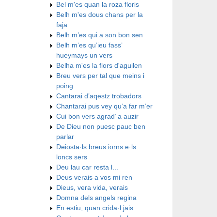
Bel m'es quan la roza floris
Belh m'es dous chans per la
faja
Belh m’es qui a son bon sen
Belh m’es qu’ieu fass’
hueymays un vers
Belha m'es la flors d'aguilen
Breu vers per tal que meins i
poing
Cantarai d’aqestz trobadors
Chantarai pus vey qu’a far m’er
Cui bon vers agrad’ a auzir
De Dieu non puesc pauc ben
parlar
Deiosta·ls breus iorns e·ls
loncs sers
Deu lau car resta l...
Deus verais a vos mi ren
Dieus, vera vida, verais
Domna dels angels regina
En estiu, quan crida·l jais