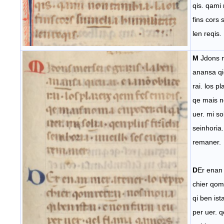
qis. qami 
fins cors 
len reqis.
M
Jdons m
anansa qie
rai. los p
qe mais n
uer. mi so
seinhoria
remaner.
D
Er enan 
chier qom
qi ben ist
per uer. 