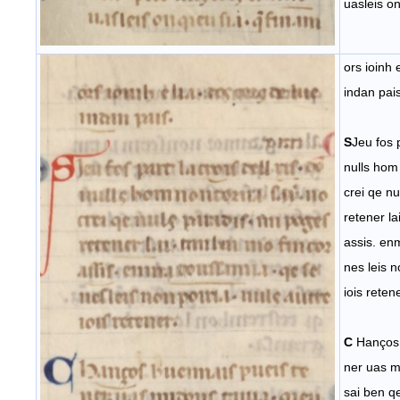
uasleis on
ors ioinh 
indan pais
S
Jeu fos p
nulls hom
crei qe n
retener la
assis. en
nes leis n
iois retene
C
Hanços 
ner uas m
sai ben qel