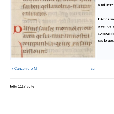
a mi ueze
D
Alfins s
a ren qe s
compainhi
ras lo uer.
‹ Canzoniere M
su
letto 1117 volte