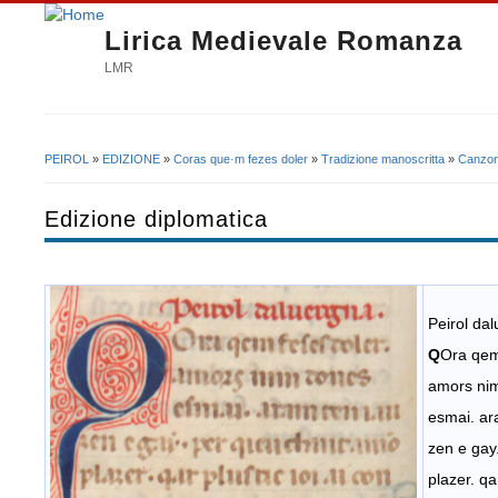
Lirica Medievale Romanza
LMR
PEIROL
»
EDIZIONE
»
Coras que·m fezes doler
»
Tradizione manoscritta
»
Canzon
Tu sei qui
Edizione diplomatica
Peirol da
Q
Ora qem
amors ni
esmai. ar
zen e gay
plazer. qar