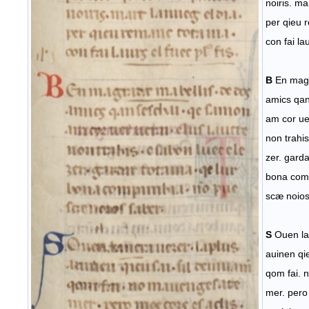
noiris. ma
per qieu 
con fai lau
B
En magr
amics qan
am cor uer
non trahis
zer. garda
bona comp
scæ noios
S
Ouen la
auinen qi
qom fai. 
mer. pero