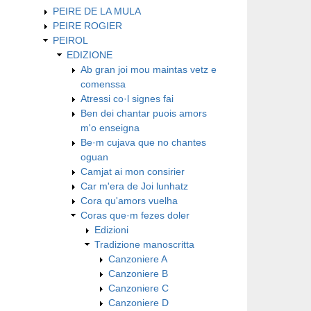
PEIRE DE LA MULA
PEIRE ROGIER
PEIROL
EDIZIONE
Ab gran joi mou maintas vetz e
comenssa
Atressi co·l signes fai
Ben dei chantar puois amors
m'o enseigna
Be·m cujava que no chantes
oguan
Camjat ai mon consirier
Car m'era de Joi lunhatz
Cora qu'amors vuelha
Coras que·m fezes doler
Edizioni
Tradizione manoscritta
Canzoniere A
Canzoniere B
Canzoniere C
Canzoniere D