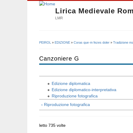
Lirica Medievale Ro
LMR
PEIROL
»
EDIZIONE
»
Coras que·m fezes doler
»
Tradizione ma
Tu sei qui
Canzoniere G
Edizione diplomatica
Edizione diplomatico-interpretativa
Riproduzione fotografica
‹ Riproduzione fotografica
letto 735 volte