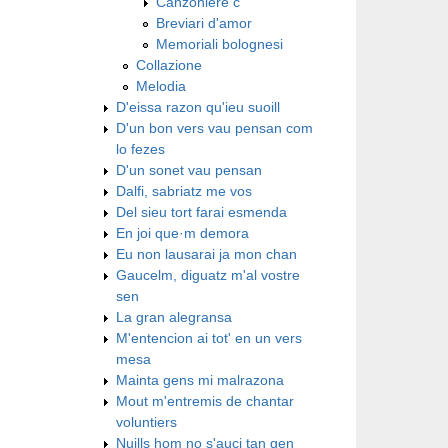
Canzoniere c
Breviari d'amor
Memoriali bolognesi
Collazione
Melodia
D'eissa razon qu'ieu suoill
D'un bon vers vau pensan com
lo fezes
D'un sonet vau pensan
Dalfi, sabriatz me vos
Del sieu tort farai esmenda
En joi que·m demora
Eu non lausarai ja mon chan
Gaucelm, diguatz m'al vostre
sen
La gran alegransa
M'entencion ai tot' en un vers
mesa
Mainta gens mi malrazona
Mout m'entremis de chantar
voluntiers
Nuills hom no s'auci tan gen