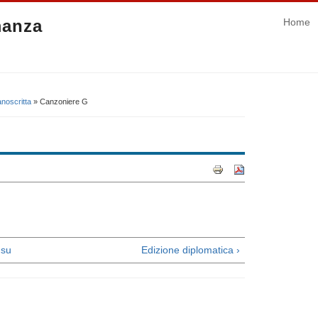
manza
Home
noscritta
» Canzoniere G
su
Edizione diplomatica ›