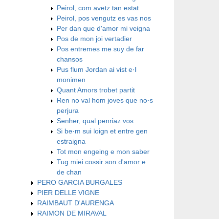
Peirol, com avetz tan estat
Peirol, pos vengutz es vas nos
Per dan que d'amor mi veigna
Pos de mon joi vertadier
Pos entremes me suy de far
chansos
Pus flum Jordan ai vist e·l
monimen
Quant Amors trobet partit
Ren no val hom joves que no·s
perjura
Senher, qual penriaz vos
Si be·m sui loign et entre gen
estraigna
​Tot mon engeing e mon saber
​Tug miei cossir son d'amor e
de chan
PERO GARCIA BURGALES
PIER DELLE VIGNE
RAIMBAUT D'AURENGA
RAIMON DE MIRAVAL