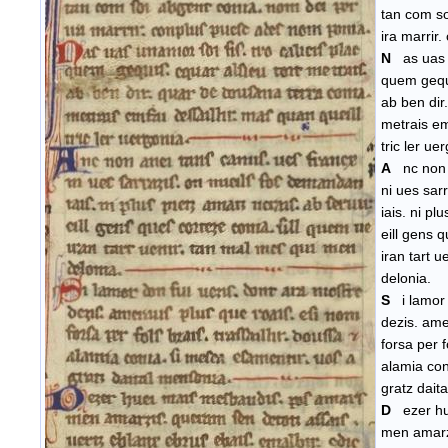
tan com so
ira marrir
N
as uas 
quem gequi
ab ben dir
metrais em
tric ler ue
A
nc non
ni ues sar
iais. ni pl
eill gens 
iran tart 
delonia.
S
i lamor
dezis. ame
forsa per f
alamia con
gratz dait
D
ezer h
men amarz