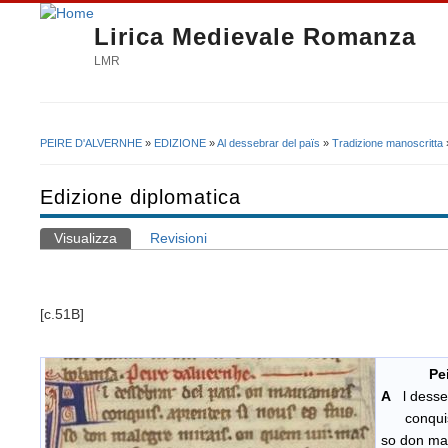
Lirica Medievale Romanza
LMR
PEIRE D'ALVERNHE
»
EDIZIONE
»
Al dessebrar del païs
»
Tradizione manoscritta
Tu sei qui
Edizione diplomatica
Visualizza
(scheda attiva)
Revisioni
Schede primarie
[c.51B]
Peire 
A
l dess
conquis. 
so don mal