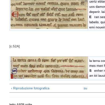
uertz ebla
uos damor
deperir. la
E
ran ses
labelis. qu
emi noueir
[c.52A]
la terra co
mes men f
S
enher n
an ioi iauu
‹ Riproduzione fotografica
su
letto 4409 volte