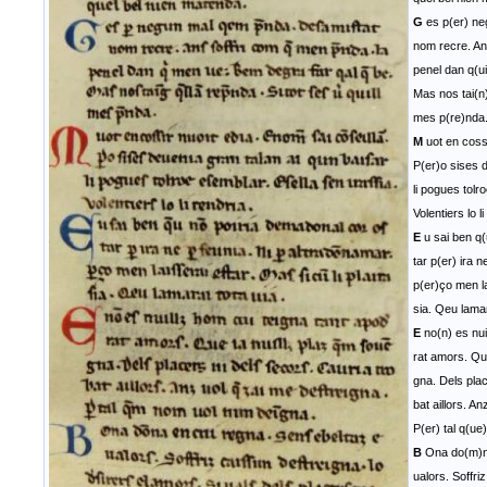
G
es p(er) ne
nom recre. An
penel dan q(u
Mas nos tai(n)
mes p(re)nda
M
uot en cossi
P(er)o sises d
li pogues tolr
Volentiers lo li
E
u sai ben q(
tar p(er) ira 
p(er)ço men la
sia. Qeu lamar
E
no(n) es nui
rat amors. Que
gna. Dels plac
bat aillors. A
P(er) tal q(u
B
Ona do(m)na
ualors. Soffri