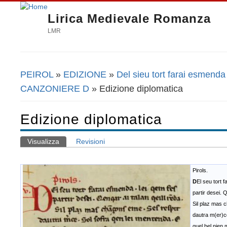
Lirica Medievale Romanza
LMR
PEIROL
»
EDIZIONE
»
Del sieu tort farai esmenda
Tu sei qui
CANZONIERE D
» Edizione diplomatica
Edizione diplomatica
Visualizza
(scheda attiva)
Revisioni
Schede primarie
P
D
El seu tort 
partir desei. Q
Sil plaz mas 
dautra m(er)c
quel bel nien