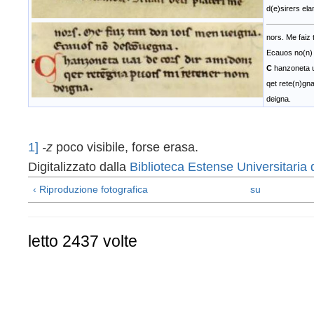
d(e)sirers ela
nors. Me faiz
Ecauos no(n)
C
hanzoneta u
qet rete(n)gn
deigna.
1]
-z
poco
visibile
,
forse
erasa
.
Digitalizzato dalla
Biblioteca Estense Universitaria
‹ Riproduzione fotografica
su
letto 2437 volte