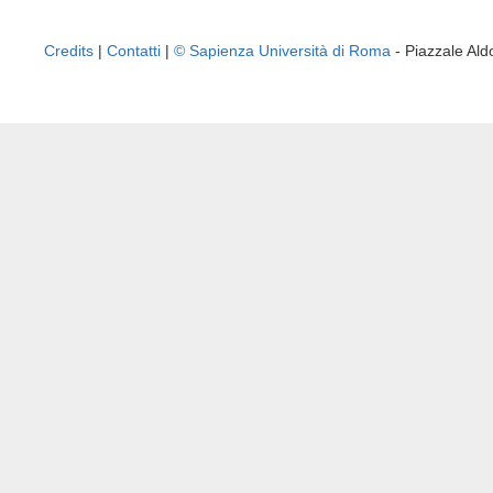
Credits
|
Contatti
|
© Sapienza Università di Roma
- Piazzale A