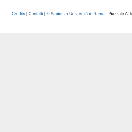
Credits
|
Contatti
|
© Sapienza Università di Roma
- Piazzale A