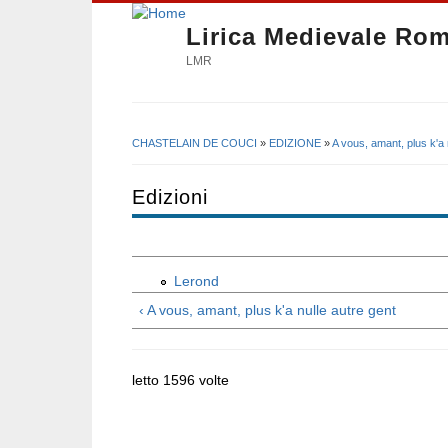
Lirica Medievale Ro
LMR
CHASTELAIN DE COUCI
»
EDIZIONE
»
A vous, amant, plus k'a 
Tu sei qui
Edizioni
Lerond
‹ A vous, amant, plus k'a nulle autre gent
letto 1596 volte