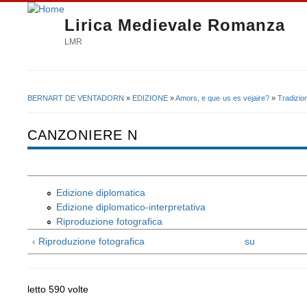
Lirica Medievale Romanza
LMR
BERNART DE VENTADORN
»
EDIZIONE
»
Amors, e que·us es vejaire?
»
Tradizio
Tu sei qui
CANZONIERE N
Edizione diplomatica
Edizione diplomatico-interpretativa
Riproduzione fotografica
‹ Riproduzione fotografica
su
letto 590 volte