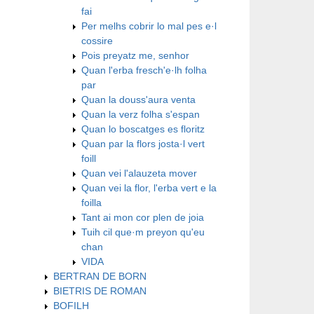
fai
Per melhs cobrir lo mal pes e·l
cossire
Pois preyatz me, senhor
Quan l'erba fresch'e·lh folha
par
Quan la douss'aura venta
Quan la verz folha s'espan
Quan lo boscatges es floritz
Quan par la flors josta·l vert
foill
Quan vei l'alauzeta mover
Quan vei la flor, l'erba vert e la
foilla
Tant ai mon cor plen de joia
Tuih cil que·m preyon qu'eu
chan
VIDA
BERTRAN DE BORN
BIETRIS DE ROMAN
BOFILH