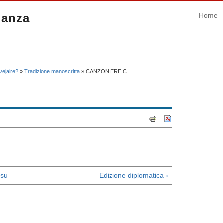
manza
Home
vejaire?
»
Tradizione manoscritta
» CANZONIERE C
su
Edizione diplomatica ›