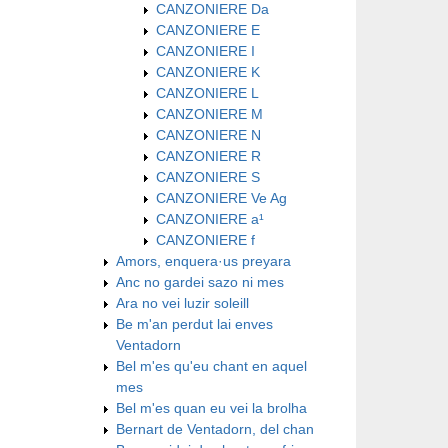
CANZONIERE Da
CANZONIERE E
CANZONIERE I
CANZONIERE K
CANZONIERE L
CANZONIERE M
CANZONIERE N
CANZONIERE R
CANZONIERE S
CANZONIERE Ve Ag
CANZONIERE a¹
CANZONIERE f
Amors, enquera·us preyara
Anc no gardei sazo ni mes
Ara no vei luzir soleill
Be m'an perdut lai enves
Ventadorn
Bel m'es qu'eu chant en aquel
mes
Bel m'es quan eu vei la brolha
Bernart de Ventadorn, del chan