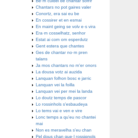
Be·m cuidei de chantar sofrir
Chantars no pot gaires valer
Conortz, era sai eu be
En cossirer et en esmai
En maint geing se volv e·s vira
Era·m cosselhatz, senhor
Estat ai com om esperdutz
Gent estera que chantes
Ges de chantar no·m pren
talans
Ja mos chantars no m'er onors
La dousa votz ai auzida
Lanquan folhon bosc e jarric
Lanquan vei la foilla
Lanquan vei per mei la landa
Lo doutz temps de pascor
Lo rossinhols s'esbaudeya
Lo tems vai e ven e vire
Lonc temps a qu'eu no chantei
mai
Non es meravelha s'eu chan
Pel dous chan que·l rossignols