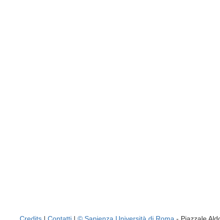
Credits
|
Contatti
|
© Sapienza Università di Roma
- Piazzale A