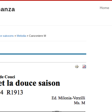
manza
Home
uce saissons
»
Melodia
» Canzoniere M