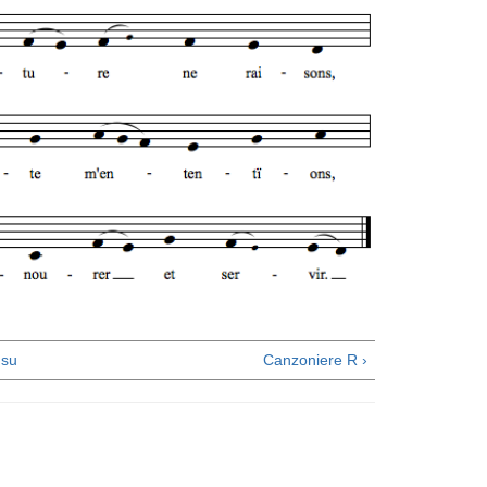
su
Canzoniere R ›