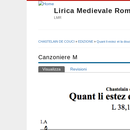
Lirica Medievale Ro
LMR
CHASTELAIN DE COUCI
»
EDIZIONE
»
Quant li estez et la do
Tu sei qui
Canzoniere M
Visualizza
(scheda attiva)
Revisioni
Schede primarie