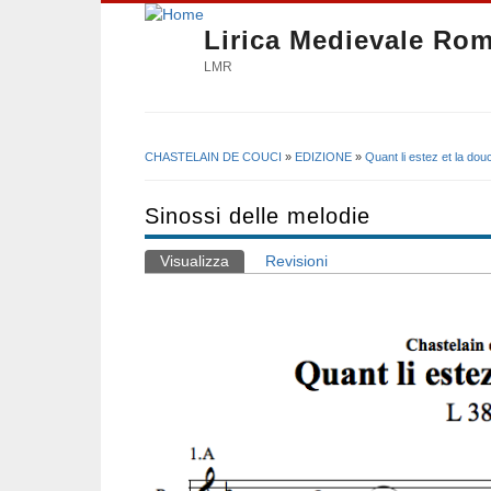
Lirica Medievale Ro
LMR
CHASTELAIN DE COUCI
»
EDIZIONE
»
Quant li estez et la do
Tu sei qui
Sinossi delle melodie
Visualizza
(scheda attiva)
Revisioni
Schede primarie