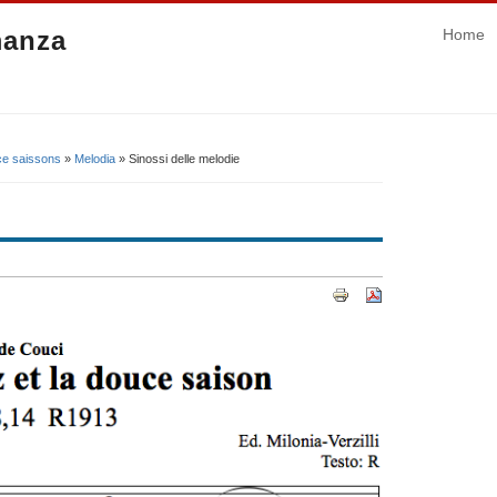
manza
Home
uce saissons
»
Melodia
» Sinossi delle melodie