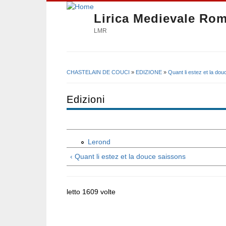
Lirica Medievale Ro
LMR
CHASTELAIN DE COUCI
»
EDIZIONE
»
Quant li estez et la do
Tu sei qui
Edizioni
Lerond
‹ Quant li estez et la douce saissons
letto 1609 volte