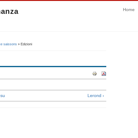
manza
Home
uce saissons
» Edizioni
su
Lerond ›