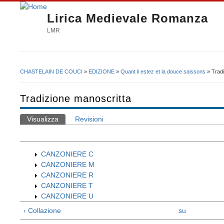
Lirica Medievale Romanza
LMR
CHASTELAIN DE COUCI
»
EDIZIONE
»
Quant li estez et la douce saissons
» Tradi
Tu sei qui
Tradizione manoscritta
Visualizza
(scheda attiva)
Revisioni
Schede primarie
CANZONIERE C
CANZONIERE M
CANZONIERE R
CANZONIERE T
CANZONIERE U
‹ Collazione
su