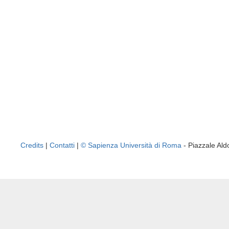
Credits
|
Contatti
|
© Sapienza Università di Roma
- Piazzale A