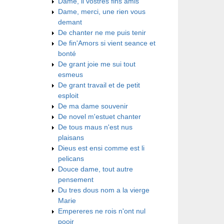
Dame, li vostres fins amis
Dame, merci, une rien vous
demant
De chanter ne me puis tenir
De fin'Amors si vient seance et
bonté
De grant joie me sui tout
esmeus
De grant travail et de petit
esploit
De ma dame souvenir
De novel m'estuet chanter
De tous maus n'est nus
plaisans
Dieus est ensi comme est li
pelicans
Douce dame, tout autre
pensement
Du tres dous nom a la vierge
Marie
Empereres ne rois n'ont nul
pooir