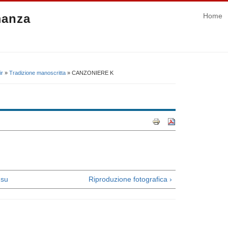
manza
Home
ir
»
Tradizione manoscritta
» CANZONIERE K
su
Riproduzione fotografica ›