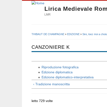
Lirica Medievale Ro
LMR
THIBAUT DE CHAMPAGNE
»
EDIZIONE
»
Sire, loez moi a chois
Tu sei qui
CANZONIERE K
Riproduzione fotografica
Edizione diplomatica
Edizione diplomatico-interpretativa
‹ Tradizione manoscritta
letto 729 volte