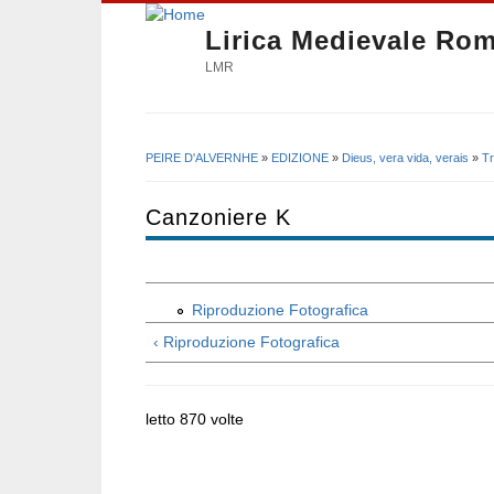
Lirica Medievale Ro
LMR
PEIRE D'ALVERNHE
»
EDIZIONE
»
Dieus, vera vida, verais
»
Tr
Tu sei qui
Canzoniere K
Riproduzione Fotografica
‹ Riproduzione Fotografica
letto 870 volte