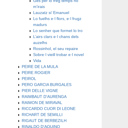
Ges per lo freg temps no
m'irais
Lauzatz si’ Emanuel
Lo fuelhs e·l flors, e·l frugz
madurs
Lo senher que formet lo tro
L’airs clars e·l chans dels
auzelhs
Rossinhol, el seu repaire
Sobre·l vieill trobar e·l novel
Vida
PEIRE DE LA MULA
PEIRE ROGIER
PEIROL
PERO GARCIA BURGALES
PIER DELLE VIGNE
RAIMBAUT D'AURENGA
RAIMON DE MIRAVAL
RICCARDO CUOR DI LEONE
RICHART DE SEMILLI
RIGAUT DE BERBEZILH
RINALDO D'AQUINO