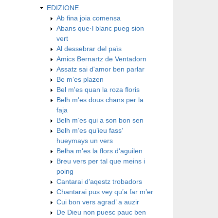
EDIZIONE
Ab fina joia comensa
Abans que·l blanc pueg sion
vert
Al dessebrar del païs
Amics Bernartz de Ventadorn
Assatz sai d'amor ben parlar
Be m’es plazen
Bel m'es quan la roza floris
Belh m'es dous chans per la
faja
Belh m’es qui a son bon sen
Belh m’es qu’ieu fass’
hueymays un vers
Belha m'es la flors d'aguilen
Breu vers per tal que meins i
poing
Cantarai d’aqestz trobadors
Chantarai pus vey qu’a far m’er
Cui bon vers agrad’ a auzir
De Dieu non puesc pauc ben