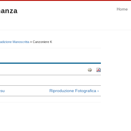
manza
Home
adizione Manoscritta
» Canzoniere K
su
Riproduzione Fotografica ›