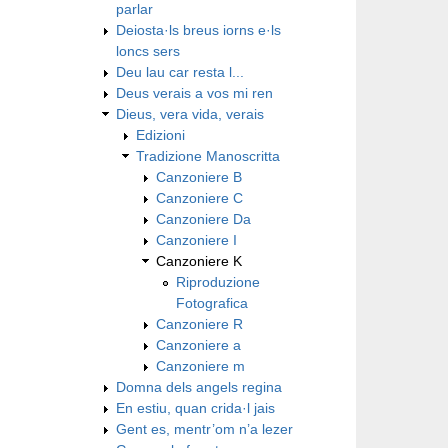
parlar
Deiosta·ls breus iorns e·ls
loncs sers
Deu lau car resta l...
Deus verais a vos mi ren
Dieus, vera vida, verais
Edizioni
Tradizione Manoscritta
Canzoniere B
Canzoniere C
Canzoniere Da
Canzoniere I
Canzoniere K
Riproduzione
Fotografica
Canzoniere R
Canzoniere a
Canzoniere m
Domna dels angels regina
En estiu, quan crida·l jais
Gent es, mentr’om n’a lezer