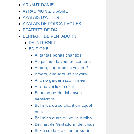
ARNAUT DANIEL
AYRAS MONIZ D'ASME
AZALAIS D'ALTIER
AZALAIS DE PORCAIRAGUES
BEATRITZ DE DIA
BERNART DE VENTADORN
DA INTERNET
EDIZIONE
A! tantas bonas chansos
Ab joi mou lo vers e·l comens
Amors, e que·us es vejaire?
Amors, enquera·us preyara
Anc no gardei sazo ni mes
Ara no vei luzir soleill
Be m'an perdut lai enves
Ventadorn
Bel m'es qu'eu chant en aquel
mes
Bel m'es quan eu vei la brolha
Bernart de Ventadorn, del chan
Be·m cuidei de chantar sofrir