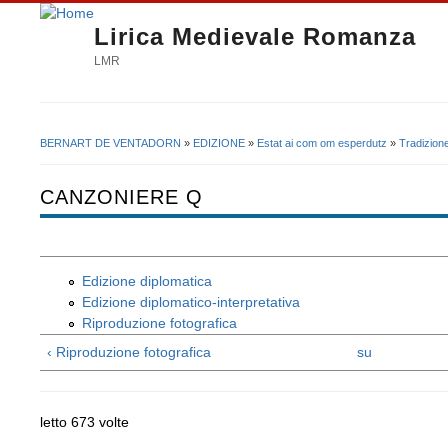
Lirica Medievale Romanza
LMR
BERNART DE VENTADORN
»
EDIZIONE
»
Estat ai com om esperdutz
»
Tradizion
Tu sei qui
CANZONIERE Q
Edizione diplomatica
Edizione diplomatico-interpretativa
Riproduzione fotografica
‹ Riproduzione fotografica
su
letto 673 volte