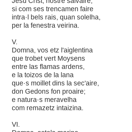
Jesu Crist, nostre salvaire,
si com ses trencamen faire
intra·l bels rais, quan solelha,
per la fenestra veirina.
V.
Domna, vos etz l'aiglentina
que trobet vert Moysens
entre las flamas ardens,
e la toizos de la lana
que·s moillet dins la sec'aire,
don Gedons fon proaire;
e natura·s meravelha
com remazetz intaizina.
VI.