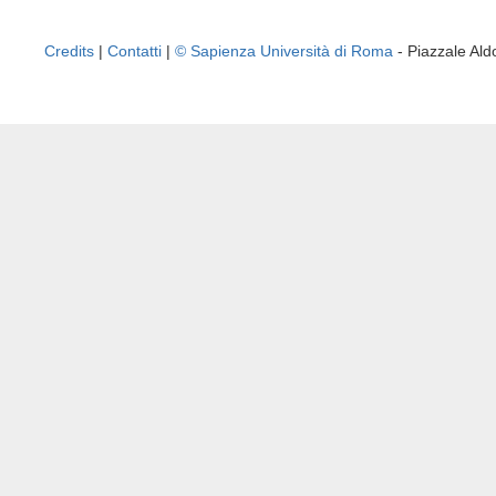
Credits
|
Contatti
|
© Sapienza Università di Roma
- Piazzale A