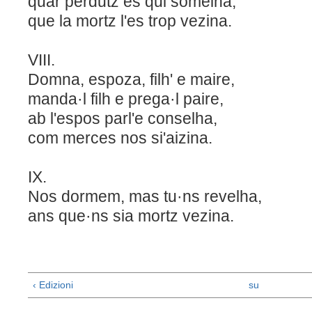
quar perdutz es qui somelha,
que la mortz l'es trop vezina.
VIII.
Domna, espoza, filh' e maire,
manda·l filh e prega·l paire,
ab l'espos parl'e conselha,
com merces nos si'aizina.
IX.
Nos dormem, mas tu·ns revelha,
ans que·ns sia mortz vezina.
‹ Edizioni
su