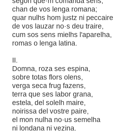
segon que·m comanda sens,
chan de vos lenga romana;
quar nulhs hom justz ni peccaire
de vos lauzar no·s deu traire,
cum sos sens mielhs l'aparelha,
romas o lenga latina.
II.
Domna, roza ses espina,
sobre totas flors olens,
verga seca frug fazens,
terra que ses labor grana,
estela, del solelh maire,
noirissa del vostre paire,
el mon nulha no·us semelha
ni londana ni vezina.