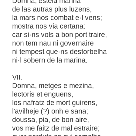
Domna, estela marina
de las autras plus luzens,
la mars nos combat e·l vens;
mostra nos via certana:
car si·ns vols a bon port traire,
non tem nau ni governaire
ni tempest que·ns destorbelha
ni·l sobern de la marina.
VII.
Domna, metges e mezina,
lectoris et enguens,
los nafratz de mort guirens,
l'avilheje (?) onh e sana;
doussa, pia, de bon aire,
vos me faitz de mal estraire;