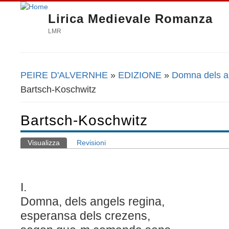
Lirica Medievale Romanza
LMR
PEIRE D'ALVERNHE
»
EDIZIONE
»
Domna dels a
Tu sei qui
Bartsch-Koschwitz
Bartsch-Koschwitz
Visualizza
(scheda attiva)
Revisioni
Schede primarie
I.
Domna, dels angels regina,
esperansa dels crezens,