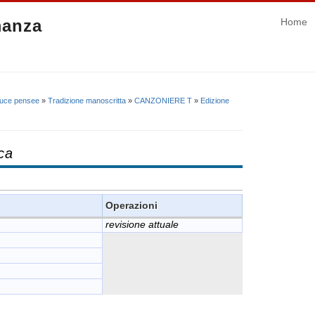
manza
Home
uce pensee
»
Tradizione manoscritta
»
CANZONIERE T
»
Edizione
ca
Operazioni
revisione attuale