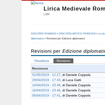
Lirica Medievale Ro
LMR
DISCORDI ROMANZI
»
DISCORDI ANTICO FRANCESI
»
La do
Tu sei qui
diplomatica
» Revisioni per
Edizione diplomatica
Revisioni per
Edizione diplomati
Visualizza
Revisioni
(scheda attiva)
Schede primarie
Revisione
01/05/2019 - 12:27
, di
Daniele Coppola
29/04/2019 - 17:43
, di
Luca Gatti
16/04/2019 - 23:46
, di
Daniele Coppola
16/04/2019 - 23:46
, di
Daniele Coppola
05/04/2019 - 17:41
, di
Daniele Coppola