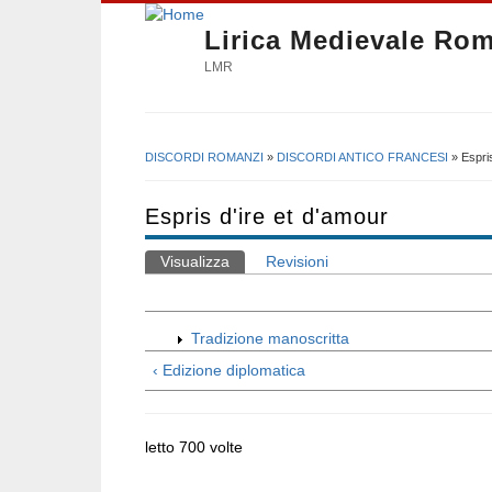
Lirica Medievale Ro
LMR
DISCORDI ROMANZI
»
DISCORDI ANTICO FRANCESI
» Espris
Tu sei qui
Espris d'ire et d'amour
Visualizza
(scheda attiva)
Revisioni
Schede primarie
Tradizione manoscritta
‹ Edizione diplomatica
letto 700 volte