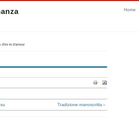
manza
Home
 d'ire et d'amour
su
Tradizione manoscritta ›