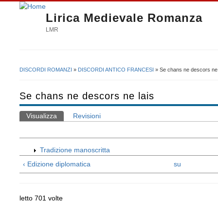
Lirica Medievale Romanza
LMR
DISCORDI ROMANZI
»
DISCORDI ANTICO FRANCESI
» Se chans ne descors ne 
Tu sei qui
Se chans ne descors ne lais
Visualizza
(scheda attiva)
Revisioni
Schede primarie
Tradizione manoscritta
‹ Edizione diplomatica
su
letto 701 volte