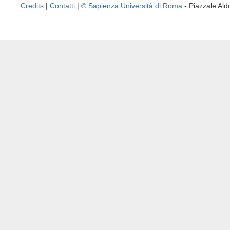
Credits
|
Contatti
|
© Sapienza Università di Roma
- Piazzale A