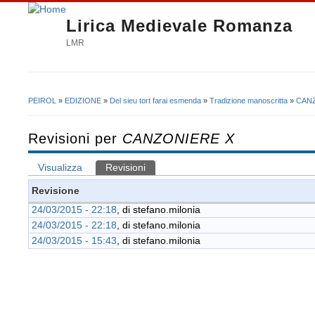
Lirica Medievale Romanza
LMR
PEIROL
»
EDIZIONE
»
Del sieu tort farai esmenda
»
Tradizione manoscritta
»
CAN
Tu sei qui
Revisioni per
CANZONIERE X
Visualizza
Revisioni
(scheda attiva)
Schede primarie
Revisione
24/03/2015 - 22:18
, di
stefano.milonia
24/03/2015 - 22:18
, di
stefano.milonia
24/03/2015 - 15:43
, di
stefano.milonia